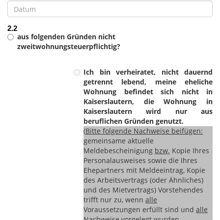
2.2
aus folgenden Gründen nicht
zweitwohnungsteuerpflichtig?
Ich bin verheiratet, nicht dauernd
getrennt lebend, meine eheliche
Wohnung befindet sich nicht in
Kaiserslautern, die Wohnung in
Kaiserslautern wird nur aus
beruflichen Gründen genutzt.
(
Bitte folgende Nachweise beifügen:
gemeinsame aktuelle
Meldebescheinigung
bzw.
Kopie Ihres
Personalausweises sowie die Ihres
Ehepartners mit Meldeeintrag, Kopie
des Arbeitsvertrags (oder Ähnliches)
und des Mietvertrags) Vorstehendes
trifft nur zu, wenn
alle
Voraussetzungen erfüllt sind und
alle
Nachweise vorgelegt wurden.